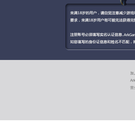
加
Ar
营