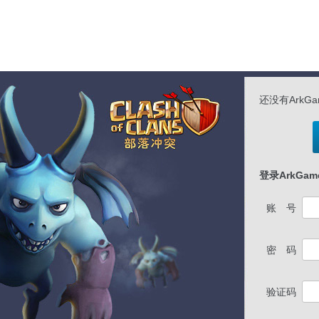
还没有ArkG
登录ArkGa
账 号
密 码
验证码